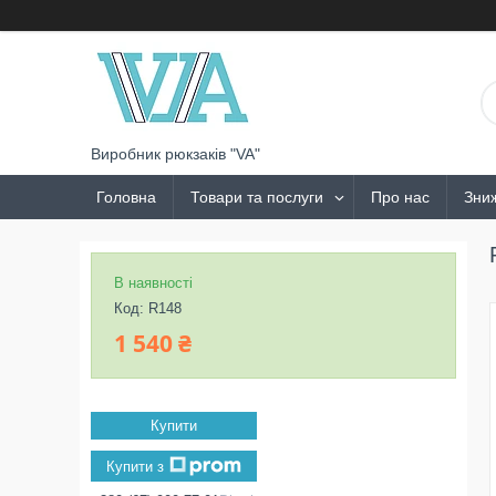
Виробник рюкзаків "VA"
Головна
Товари та послуги
Про нас
Зни
В наявності
Код:
R148
1 540 ₴
Купити
Купити з