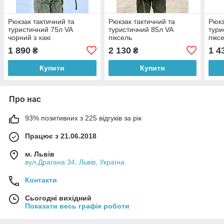
Рюкзак тактичний та
Рюкзак тактичний та
Рюкз
туристичний 75л VA
туристичний 85л VA
тури
чорний з хакі
піксель
пікс
1 890
2 130
1 4
₴
₴
Купити
Купити
Про нас
93% позитивних з 225 відгуків за рік
Працює з 21.06.2018
м. Львів
вул.Драгана 34, Львів, Україна
Контакти
Сьогодні вихідний
Показати весь графік роботи