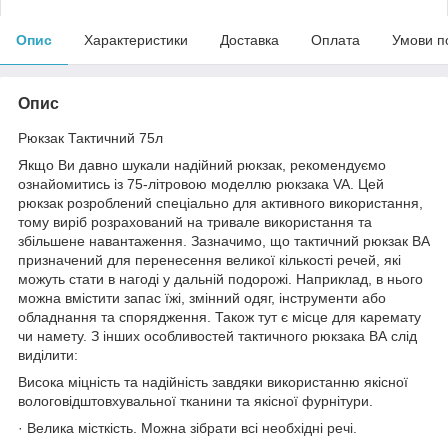
Опис
Характеристики
Доставка
Оплата
Умови п
Опис
Рюкзак Тактичний 75л
Якщо Ви давно шукали надійний рюкзак, рекомендуємо
ознайомитись із 75-літровою моделлю рюкзака VA. Цей
рюкзак розроблений спеціально для активного використання,
тому виріб розрахований на тривале використання та
збільшене навантаження. Зазначимо, що тактичний рюкзак ВА
призначений для перенесення великої кількості речей, які
можуть стати в нагоді у дальній подорожі. Наприклад, в нього
можна вмістити запас їжі, змінний одяг, інструменти або
обладнання та спорядження. Також тут є місце для каремату
чи намету. З інших особливостей тактичного рюкзака ВА слід
виділити:
Висока міцність та надійність завдяки використанню якісної
вологовідштовхувальної тканини та якісної фурнітури.
· Велика місткість. Можна зібрати всі необхідні речі.