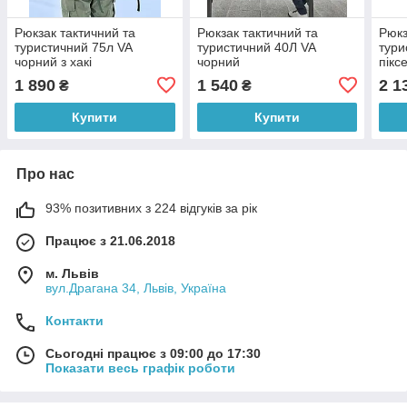
Рюкзак тактичний та
Рюкзак тактичний та
Рюкз
туристичний 75л VA
туристичний 40Л VA
тури
чорний з хакі
чорний
пікс
1 890
1 540
2 1
₴
₴
Купити
Купити
Про нас
93% позитивних з 224 відгуків за рік
Працює з 21.06.2018
м. Львів
вул.Драгана 34, Львів, Україна
Контакти
Сьогодні працює з 09:00 до 17:30
Показати весь графік роботи