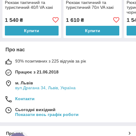
Рюкзак тактичний та
Рюкзак тактичний та
Рюкз
туристичний 40Л VA хакі
туристичний 70л VA хакі
тури
чор
1 540
1 610
1 5
₴
₴
Купити
Купити
Про нас
93% позитивних з 225 відгуків за рік
Працює з 21.06.2018
м. Львів
вул.Драгана 34, Львів, Україна
Контакти
Сьогодні вихідний
Показати весь графік роботи
Про нас