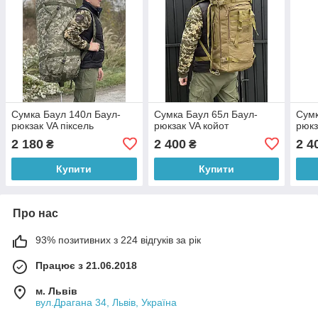
Сумка Баул 140л Баул-
Сумка Баул 65л Баул-
Сумк
рюкзак VA піксель
рюкзак VA койот
рюкз
2 180
2 400
2 4
₴
₴
Купити
Купити
Про нас
93% позитивних з 224 відгуків за рік
Працює з 21.06.2018
м. Львів
вул.Драгана 34, Львів, Україна