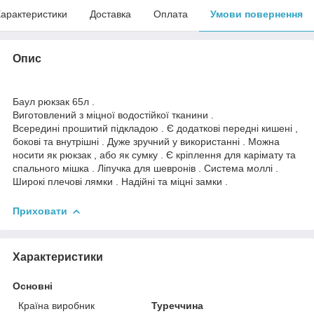
арактеристики
Доставка
Оплата
Умови повернення
Опис
Баул рюкзак 65л .
Виготовлений з міцної водостійкої тканини .
Всередині прошитий підкладою . Є додаткові передні кишені ,
бокові та внутрішні . Дуже зручний у використанні . Можна
носити як рюкзак , або як сумку . Є кріплення для карімату та
спального мішка . Ліпучка для шевронів . Система моллі .
Широкі плечові лямки . Надійні та міцні замки .
Приховати
Характеристики
Основні
Країна виробник
Туреччина