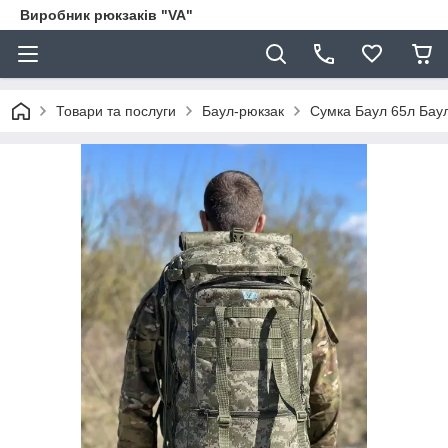
Виробник рюкзаків "VA"
Товари та послуги
Баул-рюкзак
Сумка Баул 65л Баул