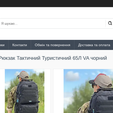
жки
Контакти
Обмін та повернення
Доставка та оплата
Рюкзак Тактичний Туристичний 65Л VA чорний