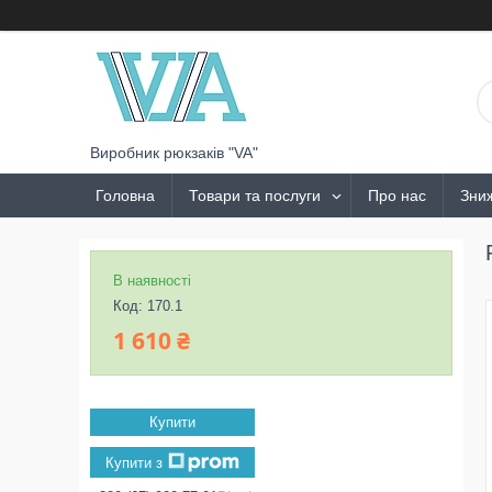
Виробник рюкзаків "VA"
Головна
Товари та послуги
Про нас
Зни
В наявності
Код:
170.1
1 610 ₴
Купити
Купити з