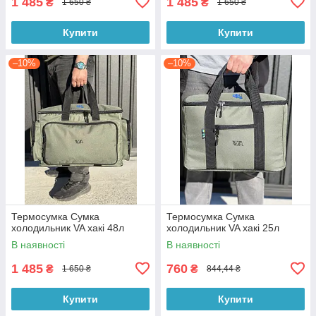
1 485
1 485
₴
₴
1 650 ₴
1 650 ₴
Купити
Купити
–10%
–10%
Термосумка Сумка
Термосумка Сумка
холодильник VA хакі 48л
холодильник VA хакі 25л
В наявності
В наявності
1 485
760
₴
₴
1 650 ₴
844,44 ₴
Купити
Купити