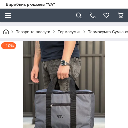
Виробник рюкзаків "VA"
Товари та послуги
Термосумки
Термосумка Сумка хо
–10%