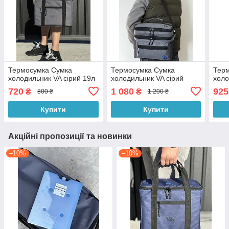
Термосумка Сумка
Термосумка Сумка
Тер
холодильник VA сірий 19л
холодильник VA сірий
холо
720
1 080
925
₴
₴
800 ₴
1 200 ₴
Купити
Купити
Акційні пропозиції та новинки
–10%
–10%