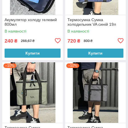
Акумулятор холоду гелевий
Термосумка Сумка
800мл
холодильник VA синій 19л
В наявності
В наявності
240
720
₴
₴
266,67 ₴
800 ₴
Купити
Купити
–10%
–10%
Термосумка Сумка
Термосумка Сумка