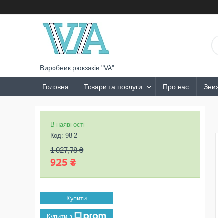
Виробник рюкзаків "VA"
Головна
Товари та послуги
Про нас
Зни
В наявності
Код:
98.2
1 027,78 ₴
925 ₴
Купити
Купити з