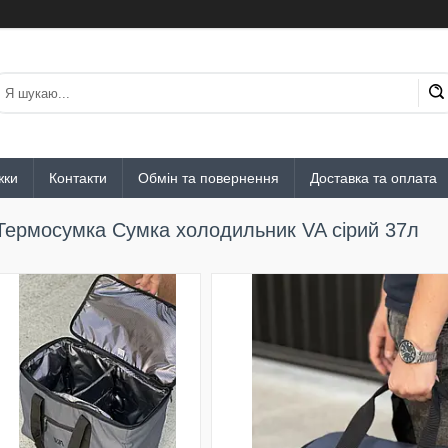
жки
Контакти
Обмін та повернення
Доставка та оплата
Термосумка Сумка холодильник VA сірий 37л