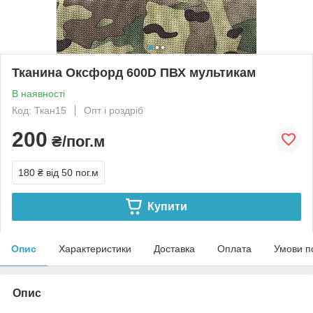
Тканина Оксфорд 600D ПВХ мультикам
В наявності
Код: Ткан15
Опт і роздріб
200
₴/пог.м
180 ₴
від 50 пог.м
Купити
Опис
Характеристики
Доставка
Оплата
Умови п
Опис