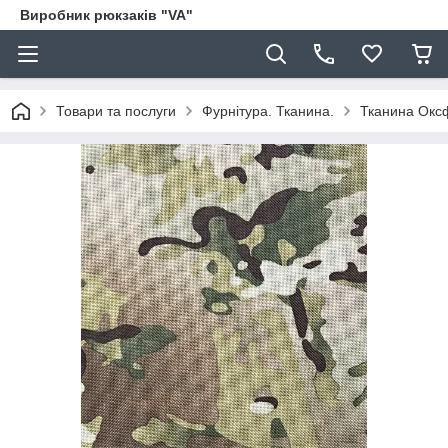
Виробник рюкзаків "VA"
Товари та послуги
Фурнітура. Тканина.
Тканина Окс