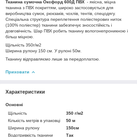
Тканина сумочна Оксфорд 600Д ПВХ
- якісна, міцна
тканина з ПВХ покриттям, широко застосовується для
виробництва сумок, рюкзаків, чохлів, тентів, спецодягу.
Спеціальна структура переплетення поліестерових ниток
(100% поліестер) тканини забезпечує зносостійкість і
довговічність. Шар ПВХ робить тканину вологонепроникною і
більш міцною.
Щільність 350г/м2
Ширина рулону 150 см. У рулоні 50м.
Тканину відправляємо лише за передоплатою.
Приховати
Характеристики
Основні
Щільність
350 г/м2
Кількість метрів в упаковці
50 м
Ширина рулону
150см
Водотривкість тканини
Так