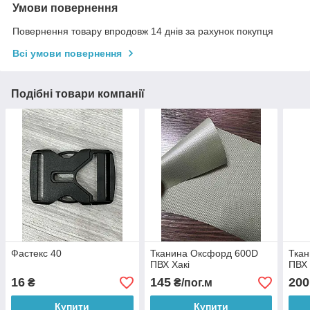
Умови повернення
Повернення товару впродовж 14 днів за рахунок покупця
Всі умови повернення
Подібні товари компанії
Фастекс 40
Тканина Оксфорд 600D
Тка
ПВХ Хакі
ПВХ 
16
145
200
₴
₴/пог.м
Купити
Купити