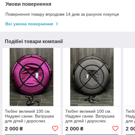
Умови повернення
Повернення товару впродовж 14 днів за рахунок покупця
Всі умови повернення
Подібні товари компанії
Тюбінг великий 100 см.
Тюбінг великий 100 см.
Тюбі
Надувні санки. Ватрушка
Надувні санки. Ватрушка
Наду
для дітей і дорослих.
для дітей і дорослих.
для 
Тюбінг для катання на
Тюбінг для катання на
Тюбі
2 000
2 000
2 0
₴
₴
гірці.
гірці.
гірці