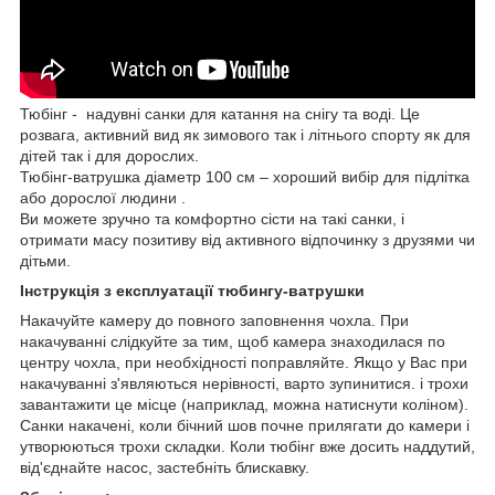
Тюбінг - надувні санки для катання на снігу та воді. Це
розвага, активний вид як зимового так і літнього спорту як для
дітей так і для дорослих.
Тюбінг-ватрушка діаметр 100 см – хороший вибір для підлітка
або дорослої людини .
Ви можете зручно та комфортно сісти на такі санки, і
отримати масу позитиву від активного відпочинку з друзями чи
дітьми.
Інструкція з експлуатації тюбингу-ватрушки
Накачуйте камеру до повного заповнення чохла. При
накачуванні слідкуйте за тим, щоб камера знаходилася по
центру чохла, при необхідності поправляйте. Якщо у Вас при
накачуванні з'являються нерівності, варто зупинитися. і трохи
завантажити це місце (наприклад, можна натиснути коліном).
Санки накачені, коли бічний шов почне прилягати до камери і
утворюються трохи складки. Коли тюбінг вже досить наддутий,
від'єднайте насос, застебніть блискавку.