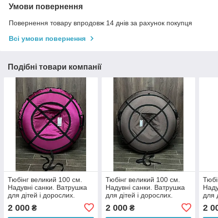
Умови повернення
Повернення товару впродовж 14 днів за рахунок покупця
Всі умови повернення
Подібні товари компанії
Тюбінг великий 100 см.
Тюбінг великий 100 см.
Тюбі
Надувні санки. Ватрушка
Надувні санки. Ватрушка
Наду
для дітей і дорослих.
для дітей і дорослих.
для 
Тюбінг для катання на
Тюбінг для катання на
Тюбі
2 000
2 000
2 0
₴
₴
гірці.
гірці.
гірці