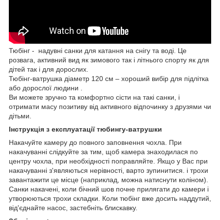
Тюбінг - надувні санки для катання на снігу та воді. Це
розвага, активний вид як зимового так і літнього спорту як для
дітей так і для дорослих.
Тюбінг-ватрушка діаметр 120 см – хороший вибір для підлітка
або дорослої людини .
Ви можете зручно та комфортно сісти на такі санки, і
отримати масу позитиву від активного відпочинку з друзями чи
дітьми.
Інструкція з експлуатації тюбингу-ватрушки
Накачуйте камеру до повного заповнення чохла. При
накачуванні слідкуйте за тим, щоб камера знаходилася по
центру чохла, при необхідності поправляйте. Якщо у Вас при
накачуванні з'являються нерівності, варто зупинитися. і трохи
завантажити це місце (наприклад, можна натиснути коліном).
Санки накачені, коли бічний шов почне прилягати до камери і
утворюються трохи складки. Коли тюбінг вже досить наддутий,
від'єднайте насос, застебніть блискавку.