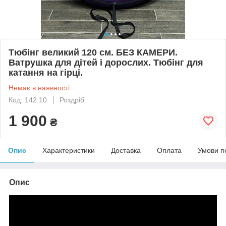
Тюбінг великий 120 см. БЕЗ КАМЕРИ.
Ватрушка для дітей і дорослих. Тюбінг для
катання на гірці.
Немає в наявності
Код: 142.10
Роздріб
1 900
₴
Опис
Характеристики
Доставка
Оплата
Умови п
Опис