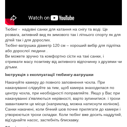
Тюбінг - надувні санки для катання на снігу та воді. Це
розвага, активний вид як зимового так і літнього спорту як для
дітей так і для дорослих.
Тюбінг-ватрушка діаметр 120 см – хороший вибір для підлітка
або дорослої людини .
Ви можете зручно та комфортно сісти на такі санки, і
отримати масу позитиву від активного відпочинку з друзями чи
дітьми.
Інструкція з експлуатації тюбингу-ватрушки
Накачуйте камеру до повного заповнення чохла. При
накачуванні слідкуйте за тим, щоб камера знаходилася по
центру чохла, при необхідності поправляйте. Якщо у Вас при
накачуванні з'являються нерівності, варто зупинитися. і трохи
завантажити це місце (наприклад, можна натиснути коліном).
Санки накачені, коли бічний шов почне прилягати до камери і
утворюються трохи складки. Коли тюбінг вже досить наддутий,
від'єднайте насос, застебніть блискавку.