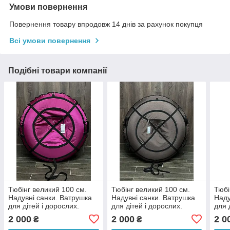
Умови повернення
Повернення товару впродовж 14 днів за рахунок покупця
Всі умови повернення
Подібні товари компанії
Тюбінг великий 100 см.
Тюбінг великий 100 см.
Тюбі
Надувні санки. Ватрушка
Надувні санки. Ватрушка
Наду
для дітей і дорослих.
для дітей і дорослих.
для 
Тюбінг для катання на
Тюбінг для катання на
Тюбі
2 000
2 000
2 0
₴
₴
гірці.
гірці.
гірці