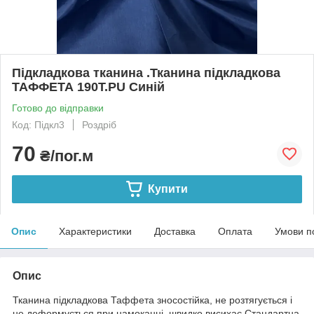
Підкладкова тканина .Тканина підкладкова
ТАФФЕТА 190T.PU Синій
Готово до відправки
Код: Підкл3
Роздріб
70
₴/пог.м
Купити
Опис
Характеристики
Доставка
Оплата
Умови п
Опис
Тканина підкладкова Таффета зносостійка, не розтягується і
не деформується при намоканні, швидко висихає.Стандартна