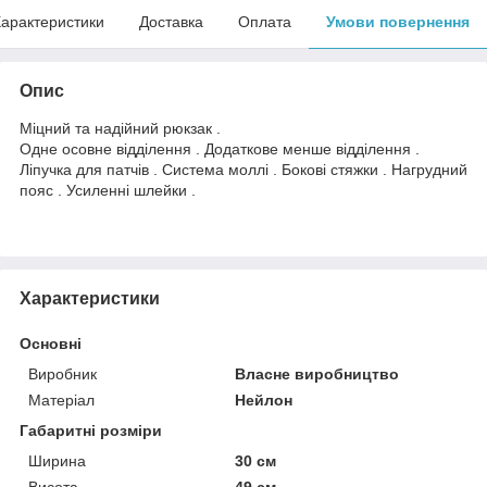
арактеристики
Доставка
Оплата
Умови повернення
Опис
Міцний та надійний рюкзак .
Одне осовне відділення . Додаткове менше відділення .
Ліпучка для патчів . Система моллі . Бокові стяжки . Нагрудний
пояс . Усиленні шлейки .
Характеристики
Основні
Виробник
Власне виробництво
Матеріал
Нейлон
Габаритні розміри
Ширина
30 см
Висота
49 см