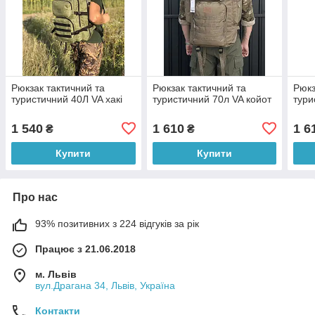
Рюкзак тактичний та
Рюкзак тактичний та
Рюкз
туристичний 40Л VA хакі
туристичний 70л VA койот
тури
1 540
1 610
1 6
₴
₴
Купити
Купити
Про нас
93% позитивних з 224 відгуків за рік
Працює з 21.06.2018
м. Львів
вул.Драгана 34, Львів, Україна
Контакти