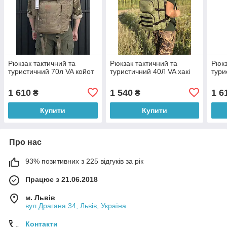
Рюкзак тактичний та
Рюкзак тактичний та
Рюкз
туристичний 70л VA койот
туристичний 40Л VA хакі
тури
1 610
1 540
1 6
₴
₴
Купити
Купити
Про нас
93% позитивних з 225 відгуків за рік
Працює з 21.06.2018
м. Львів
вул.Драгана 34, Львів, Україна
Контакти