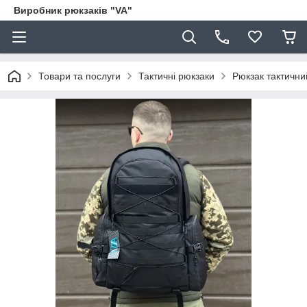
Виробник рюкзаків "VA"
Товари та послуги
Тактичні рюкзаки
Рюкзак тактични