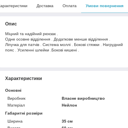
арактеристики
Доставка
Оплата
Умови повернення
Опис
Міцний та надійний рюкзак .
Одне осовне відділення . Додаткове менше відділення .
Ліпучка для патчів . Система моллі . Бокові стяжки . Нагрудний
пояс . Усиленні шлейки .Бокові кишені .
Характеристики
Основні
Виробник
Власне виробництво
Матеріал
Нейлон
Габаритні розміри
Ширина
35 см
Висота
60 см