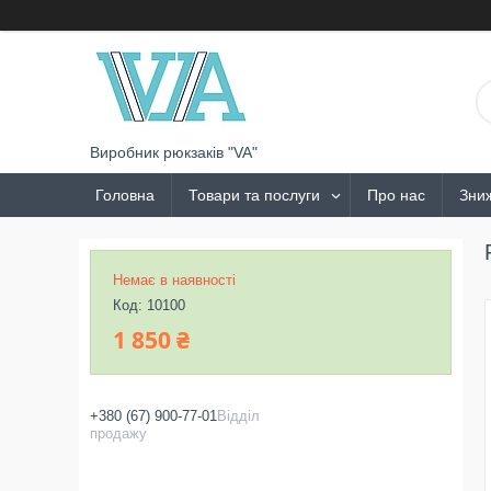
Виробник рюкзаків "VA"
Головна
Товари та послуги
Про нас
Зни
Немає в наявності
Код:
10100
1 850 ₴
+380 (67) 900-77-01
Відділ
продажу