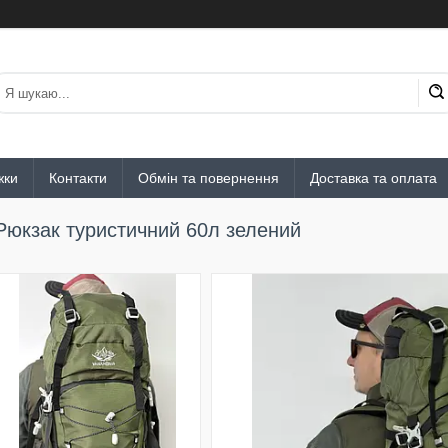
жки
Контакти
Обмін та повернення
Доставка та оплата
Рюкзак туристичний 60л зелений