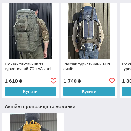
Рюкзак тактичний та
Рюкзак туристичний 60л
Рюкз
туристичний 70л VA хакі
синій
тури
1 610
1 740
1 8
₴
₴
Купити
Купити
Акційні пропозиції та новинки