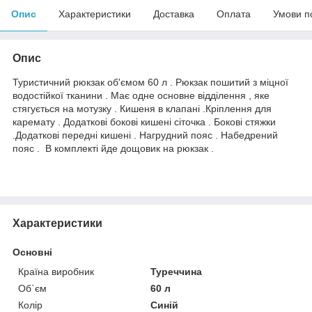
Опис
Характеристики
Доставка
Оплата
Умови п
Опис
Туристичний рюкзак об'ємом 60 л . Рюкзак пошитий з міцної
водостійкої тканини . Має одне основне відділення , яке
стягується на мотузку . Кишеня в клапані .Кріплення для
каремату . Додаткові бокові кишені сіточка . Бокові стяжки
.Додаткові передні кишені . Нагрудний пояс . Набедрений
пояс . В комплекті йде дощовик на рюкзак .
Характеристики
Основні
Країна виробник
Туреччина
Об`єм
60 л
Колір
Синій