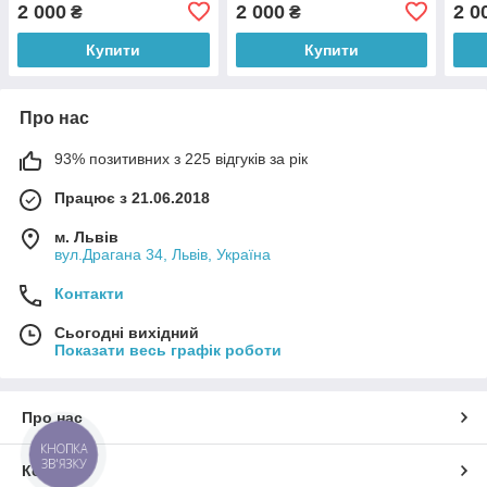
Тюбінг для катання на
Тюбінг для катання на
Тюбі
2 000
2 000
2 0
₴
₴
гірці.
гірці.
гірці
Купити
Купити
Про нас
93% позитивних з 225 відгуків за рік
Працює з 21.06.2018
м. Львів
вул.Драгана 34, Львів, Україна
Контакти
Сьогодні вихідний
Показати весь графік роботи
Про нас
КНОПКА
ЗВ'ЯЗКУ
Контакти