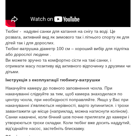
Тюбінг - надувні санки для катання на снігу та воді. Це
розвага, активний вид як зимового так і літнього спорту як для
дітей так і для дорослих.
Тюбінг-ватрушка діаметр 100 см – хороший вибір для підлітка
або дорослої людини .
Ви можете зручно та комфортно сісти на такі санки, і
отримати масу позитиву від активного відпочинку з друзями чи
дітьми.
Інструкція з експлуатації тюбингу-ватрушки
Накачуйте камеру до повного заповнення чохла. При
накачуванні слідкуйте за тим, щоб камера знаходилася по
центру чохла, при необхідності поправляйте. Якщо у Вас при
накачуванні з'являються нерівності, варто зупинитися. і трохи
завантажити це місце (наприклад, можна натиснути коліном).
Санки накачені, коли бічний шов почне прилягати до камери і
утворюються трохи складки. Коли тюбінг вже досить наддутий,
від'єднайте насос, застебніть блискавку.