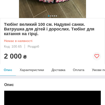
Тюбінг великий 100 см. Надувні санки.
Ватрушка для дітей і дорослих. Тюбінг для
катання на гірці.
Немає в наявності
Код: 100.65
Роздріб
2 000
₴
Опис
Характеристики
Доставка
Оплата
Умови п
Опис