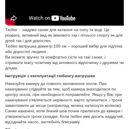
Тюбінг - надувні санки для катання на снігу та воді. Це
розвага, активний вид як зимового так і літнього спорту як для
дітей так і для дорослих.
Тюбінг-ватрушка діаметр 100 см – хороший вибір для підлітка
або дорослої людини .
Ви можете зручно та комфортно сісти на такі санки, і
отримати масу позитиву від активного відпочинку з друзями чи
дітьми.
Інструкція з експлуатації тюбингу-ватрушки
Накачуйте камеру до повного заповнення чохла. При
накачуванні слідкуйте за тим, щоб камера знаходилася по
центру чохла, при необхідності поправляйте. Якщо у Вас при
накачуванні з'являються нерівності, варто зупинитися. і трохи
завантажити це місце (наприклад, можна натиснути коліном).
Санки накачені, коли бічний шов почне прилягати до камери і
утворюються трохи складки. Коли тюбінг вже досить наддутий,
від'єднайте насос, застебніть блискавку.