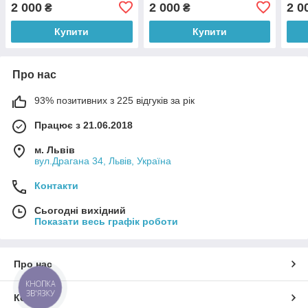
Тюбінг для катання на
Тюбінг для катання на
Тюбі
2 000
2 000
2 0
₴
₴
гірці.
гірці.
гірці
Купити
Купити
Про нас
93% позитивних з 225 відгуків за рік
Працює з 21.06.2018
м. Львів
вул.Драгана 34, Львів, Україна
Контакти
Сьогодні вихідний
Показати весь графік роботи
Про нас
КНОПКА
ЗВ'ЯЗКУ
Контакти