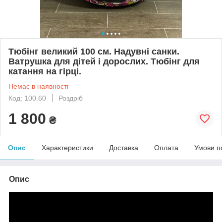
Тюбінг великий 100 см. Надувні санки.
Ватрушка для дітей і дорослих. Тюбінг для
катання на гірці.
Немає в наявності
Код: 100.60
Роздріб
1 800
₴
Опис
Характеристики
Доставка
Оплата
Умови п
Опис