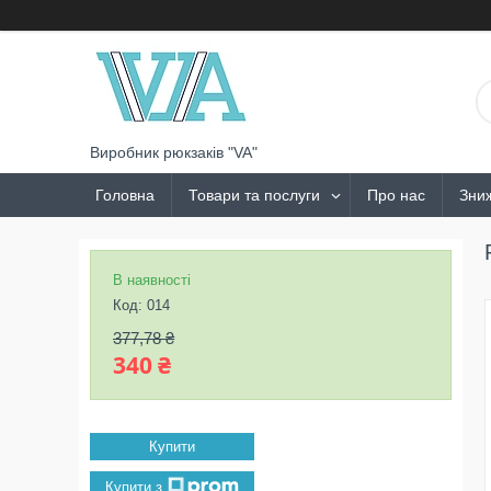
Виробник рюкзаків "VA"
Головна
Товари та послуги
Про нас
Зни
В наявності
Код:
014
377,78 ₴
340 ₴
Купити
Купити з