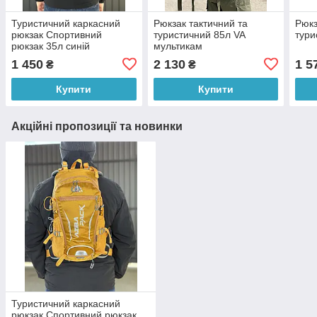
Туристичний каркасний
Рюкзак тактичний та
Рюкз
рюкзак Спортивний
туристичний 85л VA
тури
рюкзак 35л синій
мультикам
1 450
2 130
1 5
₴
₴
Купити
Купити
Акційні пропозиції та новинки
Туристичний каркасний
рюкзак Спортивний рюкзак