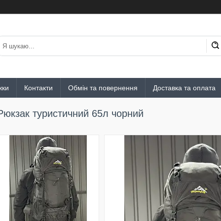
жки
Контакти
Обмін та повернення
Доставка та оплата
Рюкзак туристичний 65л чорний