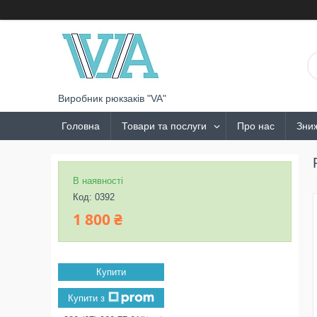
Виробник рюкзаків "VA"
Головна
Товари та послуги
Про нас
Зни
В наявності
Код:
0392
1 800 ₴
Купити
Купити з