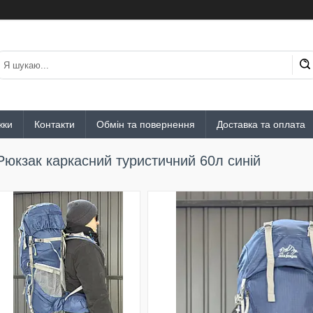
жки
Контакти
Обмін та повернення
Доставка та оплата
Рюкзак каркасний туристичний 60л синій