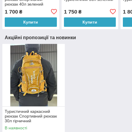
рюкзак 40л зелений
1 700
1 750
1 8
₴
₴
Купити
Купити
Акційні пропозиції та новинки
Туристичний каркасний
рюкзак Спортивний рюкзак
30л гірчичний
В наявності