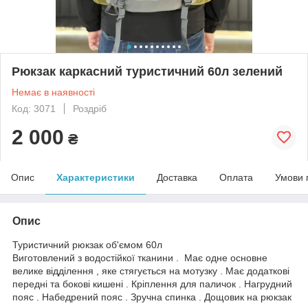
Рюкзак каркасний туристичний 60л зелений
Немає в наявності
Код: 3071
Роздріб
2 000
₴
Опис
Характеристики
Доставка
Оплата
Умови 
Опис
Туристичний рюкзак об'ємом 60л
Виготовлений з водостійкої тканини . Має одне основне
велике відділення , яке стягується на мотузку . Має додаткові
передні та бокові кишені . Кріплення для паличок . Нагрудний
пояс . Набедрений пояс . Зручна спинка . Дощовик на рюкзак