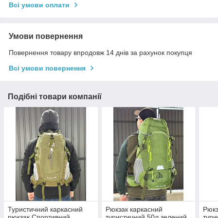
Всі умови оплати
Умови повернення
Повернення товару впродовж 14 днів за рахунок покупця
Всі умови повернення
Подібні товари компанії
Туристичний каркасний
Рюкзак каркасний
Рюкз
рюкзак Спортивний
туристичний 50л зелений
тури