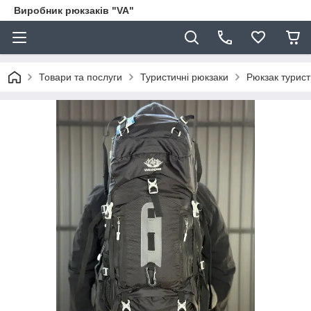
Виробник рюкзаків "VA"
Товари та послуги
Туристичні рюкзаки
Рюкзак турис