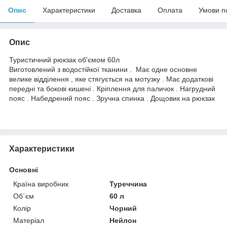
Опис
Характеристики
Доставка
Оплата
Умови п
Опис
Туристичний рюкзак об'ємом 60л
Виготовлений з водостійкої тканини . Має одне основне
велике відділення , яке стягується на мотузку . Має додаткові
передні та бокові кишені . Кріплення для паличок . Нагрудний
пояс . Набедрений пояс . Зручна спинка . Дощовик на рюкзак
Характеристики
Основні
Країна виробник
Туреччина
Об`єм
60 л
Колір
Чорний
Матеріал
Нейлон