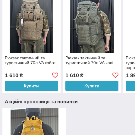
Рюкзак тактичний та
Рюкзак тактичний та
Рюкз
туристичний 70л VA койот
туристичний 70л VA хакі
тури
чорн
1 610
1 610
1 8
₴
₴
Купити
Купити
Акційні пропозиції та новинки